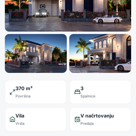
370 m²
3
Površina
Spalnice
Vila
V načrtovanju
Vrsta
Predaja