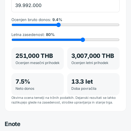
Ocenjen bruto donos
:
9.4
%
Letna zasedenost
:
80
%
251,000 THB
3,007,000 THB
Ocenjen mesečni prihodek
Ocenjen letni prihodek
7.5
%
13.3
let
Neto donos
Doba povračila
Okvirna ocena temelji na tržnih podatkih. Dejanski rezultati se lahko
razlikujejo glede na zasedenost, stroške upravljanja in stanje trga.
Enote