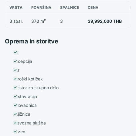
VRSTA
POVRŠINA
SPALNICE
CENA
RA
3 spal.
370 m²
3
39,992,000 THB
Oprema in storitve
Vrt
Recepcija
Bar
Otroški kotiček
Prostor za skupno delo
Restavracija
Telovadnica
Knjižnica
Prevozna služba
Bazen