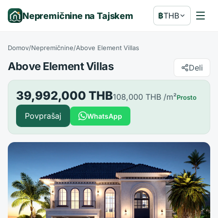
Nepremičnine na Tajskem
฿
THB
Domov
/
Nepremičnine
/
Above Element Villas
Above Element Villas
Deli
39,992,000 THB
108,000 THB
/m²
Prosto
Povprašaj
WhatsApp