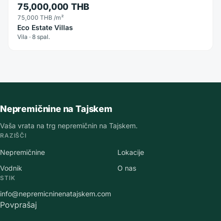
75,000,000 THB
75,000 THB
/m²
Eco Estate Villas
Vila · 8 spal.
Nepremičnine na Tajskem
Vaša vrata na trg nepremičnin na Tajskem.
RAZIŠČI
Nepremičnine
Lokacije
Vodnik
O nas
STIK
info@nepremicninenatajskem.com
Povprašaj