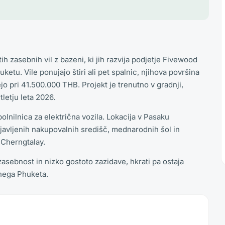
 zasebnih vil z bazeni, ki jih razvija podjetje Fivewood
ketu. Vile ponujajo štiri ali pet spalnic, njihova površina
o pri 41.500.000 THB. Projekt je trenutno v gradnji,
letju leta 2026.
lnilnica za električna vozila. Lokacija v Pasaku
avljenih nakupovalnih središč, mednarodnih šol in
 Cherngtalay.
zasebnost in nizko gostoto zazidave, hkrati pa ostaja
nega Phuketa.