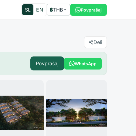
SL
EN
฿
THB
Povprašaj
Deli
Povprašaj
WhatsApp