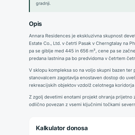
gradnji.
Opis
Annara Residences je ekskluzivna skupnost devetih
Estate Co., Ltd. v četrti Pasak v Cherngtalay na Phu
pa se giblje med 445 in 656 m², cene pa se začnej
predana lastnina pa bo predvidoma v četrtem četrt
V sklopu kompleksa so na voljo skupni bazen ter po
stanovalcem zagotavlja enostaven dostop do uvelj
rekreacijskih objektov vzdolž celotnega koridorja
Z zgolj devetimi enotami projekt ohranja prijetno 
odlično povezan z vsemi ključnimi točkami sever
Kalkulator donosa