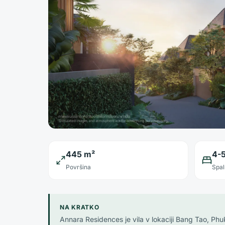
445 m²
4-
Površina
Spal
NA KRATKO
Annara Residences je vila v lokaciji Bang Tao, Ph