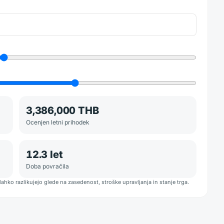
3,386,000 THB
Ocenjen letni prihodek
12.3
let
Doba povračila
lahko razlikujejo glede na zasedenost, stroške upravljanja in stanje trga.