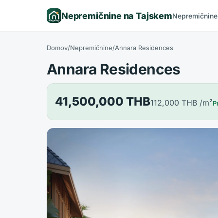
Nepremičnine na Tajskem
Nepremičnine
Domov
/
Nepremičnine
/
Annara Residences
Annara Residences
41,500,000 THB
112,000 THB
/m²
P