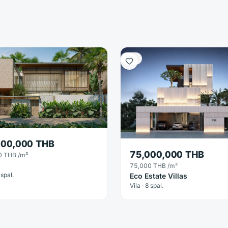
Vila
500,000 THB
75,000,000 THB
0 THB
/m²
75,000 THB
/m²
 spal.
Eco Estate Villas
Vila · 8 spal.