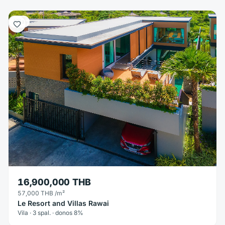
Vila
16,900,000 THB
57,000 THB
/m²
Le Resort and Villas Rawai
Vila · 3 spal. · donos 8%