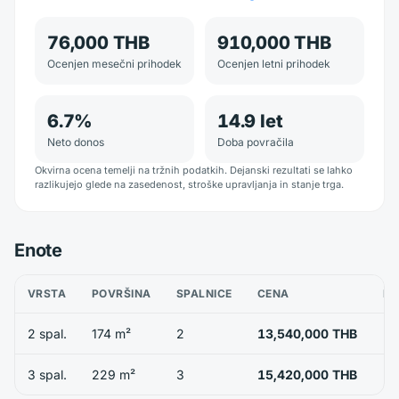
76,000 THB
910,000 THB
Ocenjen mesečni prihodek
Ocenjen letni prihodek
6.7
%
14.9
let
Neto donos
Doba povračila
Okvirna ocena temelji na tržnih podatkih. Dejanski rezultati se lahko
razlikujejo glede na zasedenost, stroške upravljanja in stanje trga.
Enote
VRSTA
POVRŠINA
SPALNICE
CENA
RA
2 spal.
174 m²
2
13,540,000 THB
3 spal.
229 m²
3
15,420,000 THB