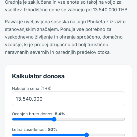
Gradnja je zaključena in vse enote so takoj na voljo za
vselitev. Izhodiščne cene se začnejo pri 13.540.000 THB.
Rawai je uveljavljena soseska na jugu Phuketa z izrazito
stanovanjskim značajem. Ponuja vse potrebno za
vsakodnevno življenje in ohranja sproščeno, domačno
vzdušje, ki je precej drugačno od bolj turistično
naravnanih severnih in osrednjih predelov otoka.
Kalkulator donosa
Nakupna cena
(
THB
)
Ocenjen bruto donos
:
8.4
%
Letna zasedenost
:
80
%