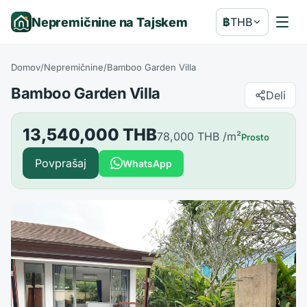
Nepremičnine na Tajskem
฿
THB
Domov
/
Nepremičnine
/
Bamboo Garden Villa
Bamboo Garden Villa
Deli
13,540,000 THB
78,000 THB
/m²
Prosto
Povprašaj
WhatsApp