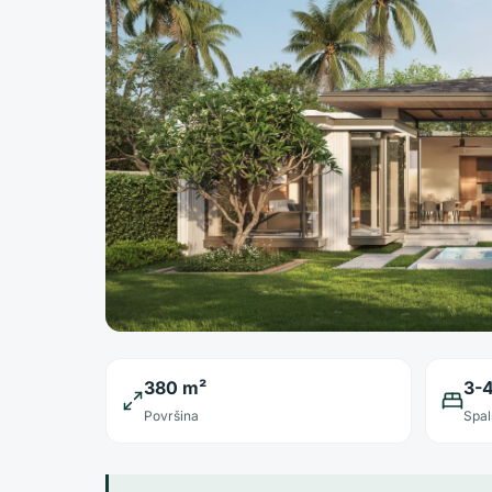
380 m²
3-
Površina
Spal