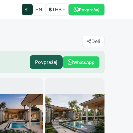
SL
EN
฿
THB
Povprašaj
Deli
Povprašaj
WhatsApp