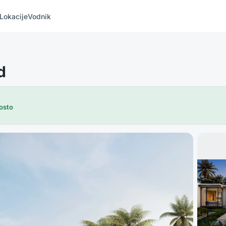
Lokacije
Vodnik
d
osto