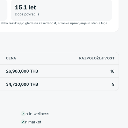
15.1
let
Doba povračila
lahko razlikujejo glede na zasedenost, stroške upravljanja in stanje trga.
CENA
RAZPOLOŽLJIVOST
26,900,000 THB
18
34,710,000 THB
9
Spa in wellness
Minimarket