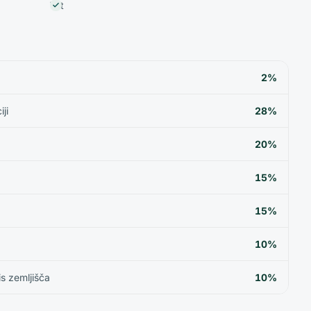
Vrt
2%
ji
28%
20%
15%
15%
10%
is zemljišča
10%