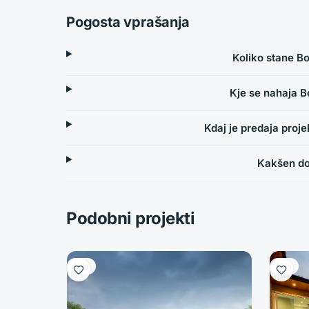
Pogosta vprašanja
Koliko stane B
Kje se nahaja 
Kdaj je predaja proj
Kakšen do
Podobni projekti
Vila
Vila