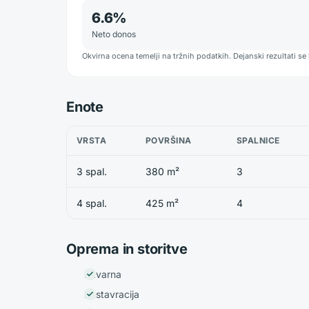
6.6
%
Neto donos
Okvirna ocena temelji na tržnih podatkih. Dejanski rezultati se 
Enote
VRSTA
POVRŠINA
SPALNICE
3 spal.
380 m²
3
4 spal.
425 m²
4
Oprema in storitve
Kavarna
Restavracija