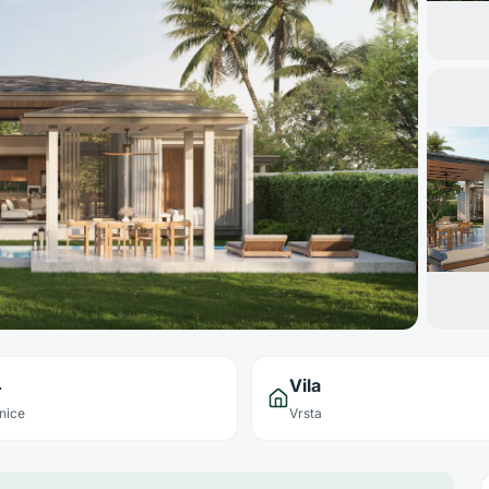
4
Vila
nice
Vrsta