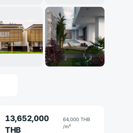
+
19
Prikaži projekt
v
13,652,000
64,000 THB
/m²
THB