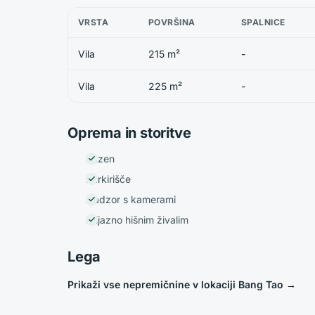
VRSTA
POVRŠINA
SPALNICE
Vila
215 m²
-
Vila
225 m²
-
Oprema in storitve
Bazen
Parkirišče
Nadzor s kamerami
Prijazno hišnim živalim
Lega
Prikaži vse nepremičnine v lokaciji Bang Tao
→