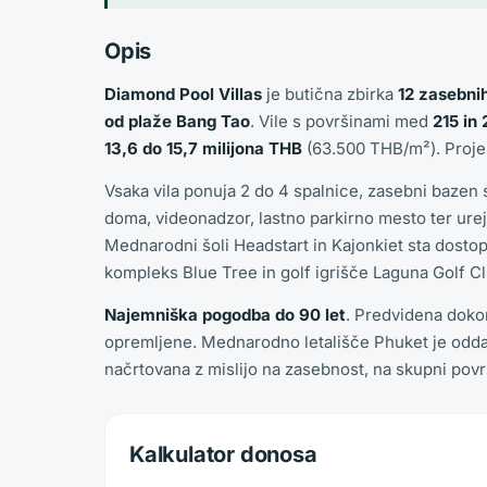
Opis
Diamond Pool Villas
je butična zbirka
12 zasebni
od plaže Bang Tao
. Vile s površinami med
215 in
13,6 do 15,7 milijona THB
(63.500 THB/m²). Projek
Vsaka vila ponuja 2 do 4 spalnice, zasebni bazen 
doma, videonadzor, lastno parkirno mesto ter ureje
Mednarodni šoli Headstart in Kajonkiet sta dostop
kompleks Blue Tree in golf igrišče Laguna Golf Cl
Najemniška pogodba do 90 let
. Predvidena doko
opremljene. Mednarodno letališče Phuket je oddal
načrtovana z mislijo na zasebnost, na skupni površi
Kalkulator donosa