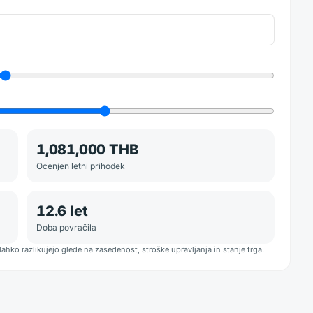
1,081,000 THB
Ocenjen letni prihodek
12.6
let
Doba povračila
lahko razlikujejo glede na zasedenost, stroške upravljanja in stanje trga.