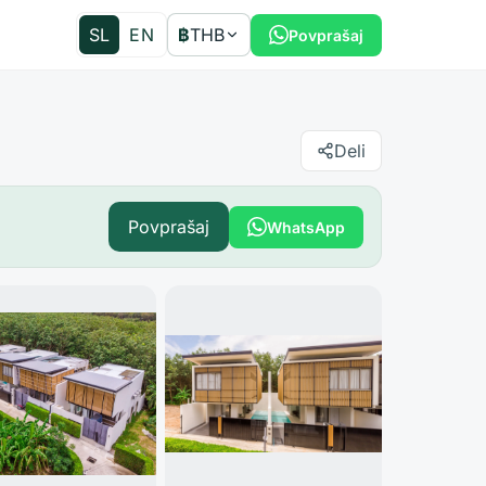
SL
EN
฿
THB
Povprašaj
Deli
Povprašaj
WhatsApp