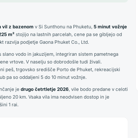
h vil z bazenom
v Si Sunthonu na Phuketu,
5 minut vožnje
 225 m²
stojijo na lastnih parcelah, cene pa se gibljejo od
t razvija podjetje Gaona Phuket Co., Ltd.
s slano vodo in jakuzijem, integriran sistem pametnega
ne vrtove. V naselju so dobrodošle tudi živali.
ni peš, trgovsko središče Porto de Phuket, rekreacijski
ub pa so oddaljeni 5 do 10 minut vožnje.
nčanje je
drugo četrtletje 2026
, vile bodo predane v celoti
jeno 20 km. Vsaka vila ima neodvisen dostop in je
ni 1 rai.