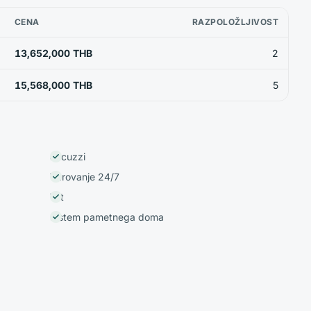
CENA
RAZPOLOŽLJIVOST
13,652,000 THB
2
15,568,000 THB
5
Jacuzzi
Varovanje 24/7
Vrt
Sistem pametnega doma