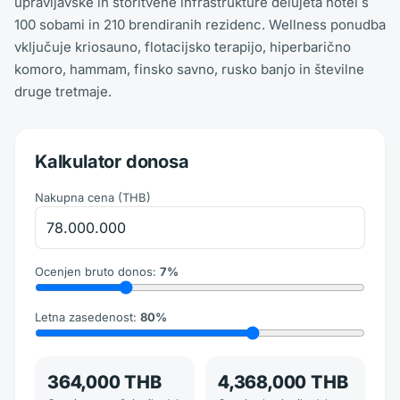
upravljavske in storitvene infrastrukture delujeta hotel s
100 sobami in 210 brendiranih rezidenc. Wellness ponudba
vključuje kriosauno, flotacijsko terapijo, hiperbarično
komoro, hammam, finsko savno, rusko banjo in številne
druge tretmaje.
Kalkulator donosa
Nakupna cena
(
THB
)
Ocenjen bruto donos
:
7
%
Letna zasedenost
:
80
%
364,000 THB
4,368,000 THB