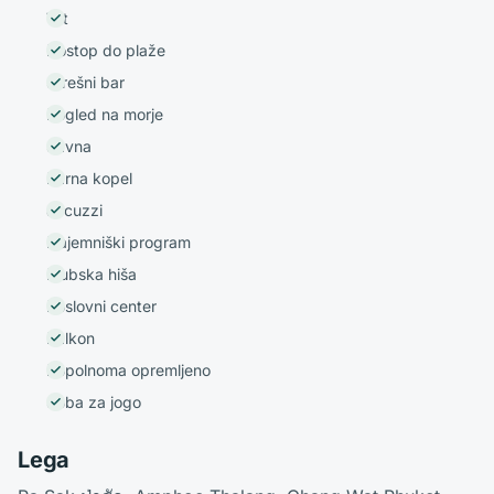
Vrt
Dostop do plaže
Strešni bar
Pogled na morje
Savna
Parna kopel
Jacuzzi
Najemniški program
Klubska hiša
Poslovni center
Balkon
Popolnoma opremljeno
Soba za jogo
Lega