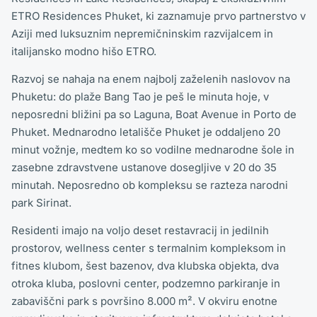
ETRO Residences Phuket, ki zaznamuje prvo partnerstvo v
Aziji med luksuznim nepremičninskim razvijalcem in
italijansko modno hišo ETRO.
Razvoj se nahaja na enem najbolj zaželenih naslovov na
Phuketu: do plaže Bang Tao je peš le minuta hoje, v
neposredni bližini pa so Laguna, Boat Avenue in Porto de
Phuket. Mednarodno letališče Phuket je oddaljeno 20
minut vožnje, medtem ko so vodilne mednarodne šole in
zasebne zdravstvene ustanove dosegljive v 20 do 35
minutah. Neposredno ob kompleksu se razteza narodni
park Sirinat.
Residenti imajo na voljo deset restavracij in jedilnih
prostorov, wellness center s termalnim kompleksom in
fitnes klubom, šest bazenov, dva klubska objekta, dva
otroka kluba, poslovni center, podzemno parkiranje in
zabaviščni park s površino 8.000 m². V okviru enotne