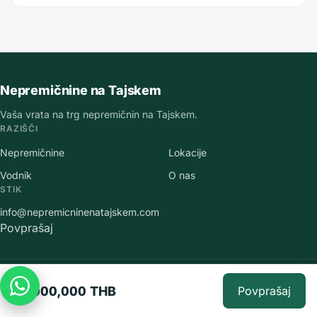
Nepremičnine na Tajskem
Vaša vrata na trg nepremičnin na Tajskem.
RAZIŠČI
Nepremičnine
Lokacije
Vodnik
O nas
STIK
info@nepremicninenatajskem.com
Povprašaj
©
2026
Nepremičnine na Tajskem
.
Vse pravice pridržane.
78,000,000 THB
Povprašaj
Varstvo osebnih podatkov
·
Pogoji uporabe