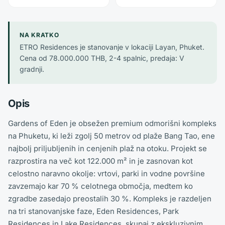
NA KRATKO
ETRO Residences je stanovanje v lokaciji Layan, Phuket.
Cena od 78.000.000 THB, 2-4 spalnic, predaja: V
gradnji.
Opis
Gardens of Eden je obsežen premium odmorišni kompleks
na Phuketu, ki leži zgolj 50 metrov od plaže Bang Tao, ene
najbolj priljubljenih in cenjenih plaž na otoku. Projekt se
razprostira na več kot 122.000 m² in je zasnovan kot
celostno naravno okolje: vrtovi, parki in vodne površine
zavzemajo kar 70 % celotnega območja, medtem ko
zgradbe zasedajo preostalih 30 %. Kompleks je razdeljen
na tri stanovanjske faze, Eden Residences, Park
Residences in Lake Residences, skupaj z ekskluzivnim