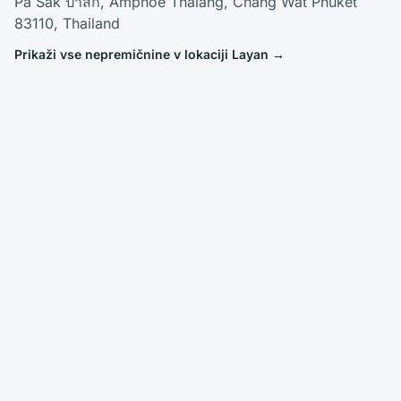
Pa Sak ป่าสัก, Amphoe Thalang, Chang Wat Phuket
83110, Thailand
Prikaži vse nepremičnine v lokaciji Layan
→