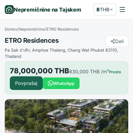
Nepremičnine na Tajskem
฿
THB
Domov
/
Nepremičnine
/
ETRO Residences
ETRO Residences
Deli
Pa Sak ป่าสัก, Amphoe Thalang, Chang Wat Phuket 83110,
Thailand
78,000,000 THB
830,000 THB
/m²
Prosto
Povprašaj
WhatsApp