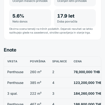
Ocenjen mesečni prihodek
Ocenjen letni prihodek
5.6
%
17.9
let
Neto donos
Doba povračila
Okvirna ocena temelji na tržnih podatkih. Dejanski rezultati se lahko
razlikujejo glede na zasedenost, stroške upravljanja in stanje trga.
Enote
VRSTA
POVRŠINA
SPALNICE
CENA
Penthouse
260 m²
2
78,000,000 THB
Penthouse
385 m²
4
123,200,000 THB
3 spal.
222 m²
3
184,260,000 THB
Penthouse
467 m²
4
186,800,000 THB