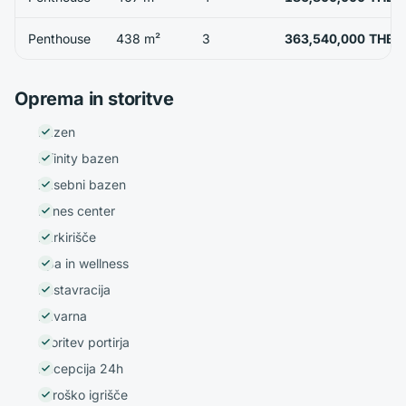
Penthouse
438 m²
3
363,540,000 THB
Oprema in storitve
Bazen
Infinity bazen
Zasebni bazen
Fitnes center
Parkirišče
Spa in wellness
Restavracija
Kavarna
Storitev portirja
Recepcija 24h
Otroško igrišče