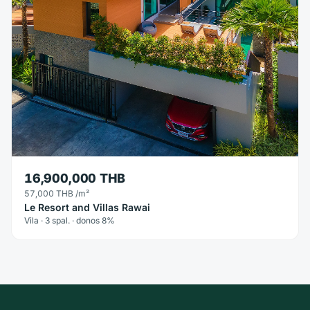
16,900,000 THB
57,000 THB
/m²
Le Resort and Villas Rawai
Vila · 3 spal. · donos 8%