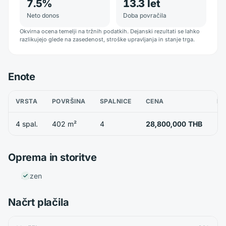
7.5
%
13.3
let
Neto donos
Doba povračila
Okvirna ocena temelji na tržnih podatkih. Dejanski rezultati se lahko
razlikujejo glede na zasedenost, stroške upravljanja in stanje trga.
Enote
VRSTA
POVRŠINA
SPALNICE
CENA
RA
4 spal.
402 m²
4
28,800,000 THB
Oprema in storitve
Bazen
Načrt plačila