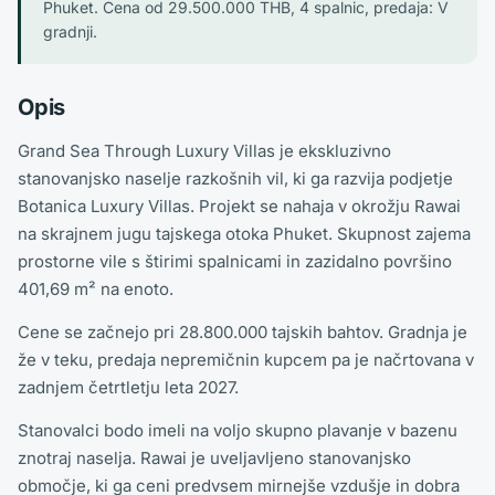
Phuket. Cena od 29.500.000 THB, 4 spalnic, predaja: V
gradnji.
Opis
Grand Sea Through Luxury Villas je ekskluzivno
stanovanjsko naselje razkošnih vil, ki ga razvija podjetje
Botanica Luxury Villas. Projekt se nahaja v okrožju Rawai
na skrajnem jugu tajskega otoka Phuket. Skupnost zajema
prostorne vile s štirimi spalnicami in zazidalno površino
401,69 m² na enoto.
Cene se začnejo pri 28.800.000 tajskih bahtov. Gradnja je
že v teku, predaja nepremičnin kupcem pa je načrtovana v
zadnjem četrtletju leta 2027.
Stanovalci bodo imeli na voljo skupno plavanje v bazenu
znotraj naselja. Rawai je uveljavljeno stanovanjsko
območje, ki ga ceni predvsem mirnejše vzdušje in dobra