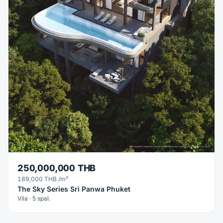
250,000,000 THB
189,000 THB
/m²
The Sky Series Sri Panwa Phuket
Vila · 5 spal.