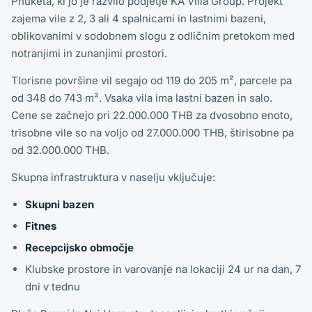
Phuketa, ki jo je razvilo podjetje KA Villa Group. Projekt
zajema vile z 2, 3 ali 4 spalnicami in lastnimi bazeni,
oblikovanimi v sodobnem slogu z odličnim pretokom med
notranjimi in zunanjimi prostori.
Tlorisne površine vil segajo od 119 do 205 m², parcele pa
od 348 do 743 m². Vsaka vila ima lastni bazen in salo.
Cene se začnejo pri 22.000.000 THB za dvosobno enoto,
trisobne vile so na voljo od 27.000.000 THB, štirisobne pa
od 32.000.000 THB.
Skupna infrastruktura v naselju vključuje:
Skupni bazen
Fitnes
Recepcijsko območje
Klubske prostore in varovanje na lokaciji 24 ur na dan, 7
dni v tednu