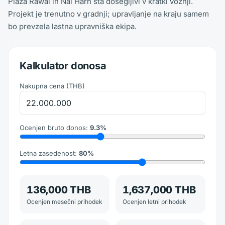
Plaža Rawai in Nai Harn sta dosegljivi v kratki vožnji.
Projekt je trenutno v gradnji; upravljanje na kraju samem
bo prevzela lastna upravniška ekipa.
Kalkulator donosa
Nakupna cena
(
THB
)
Ocenjen bruto donos
:
9.3
%
Letna zasedenost
:
80
%
136,000 THB
1,637,000 THB
Ocenjen mesečni prihodek
Ocenjen letni prihodek