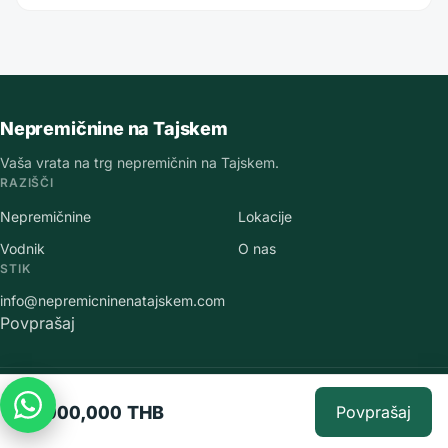
Nepremičnine na Tajskem
Vaša vrata na trg nepremičnin na Tajskem.
RAZIŠČI
Nepremičnine
Lokacije
Vodnik
O nas
STIK
info@nepremicninenatajskem.com
Povprašaj
©
2026
Nepremičnine na Tajskem
.
Vse pravice pridržane.
22,000,000 THB
Povprašaj
Varstvo osebnih podatkov
·
Pogoji uporabe