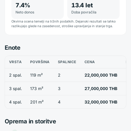
7.4
%
13.4
let
Neto donos
Doba povračila
Okvirna ocena temelji na tržnih podatkih. Dejanski rezultati se lahko
razlikujejo glede na zasedenost, stroške upravljanja in stanje trga.
Enote
VRSTA
POVRŠINA
SPALNICE
CENA
RA
2 spal.
119 m²
2
22,000,000 THB
3 spal.
173 m²
3
27,000,000 THB
4 spal.
201 m²
4
32,000,000 THB
Oprema in storitve