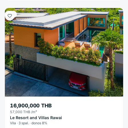
Vila
16,900,000 THB
57,000 THB
/m²
Le Resort and Villas Rawai
Vila · 3 spal. · donos 8%