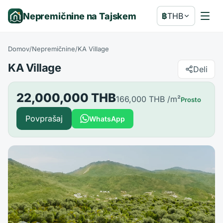
Nepremičnine na Tajskem
฿
THB
Domov
/
Nepremičnine
/
KA Village
KA Village
Deli
22,000,000 THB
166,000 THB
/m²
Prosto
Povprašaj
WhatsApp