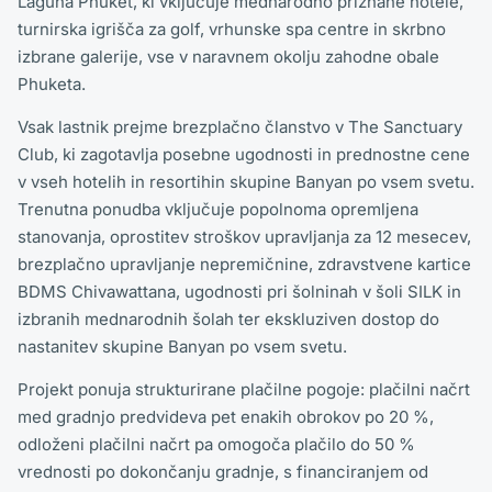
Laguna Phuket, ki vključuje mednarodno priznane hotele,
turnirska igrišča za golf, vrhunske spa centre in skrbno
izbrane galerije, vse v naravnem okolju zahodne obale
Phuketa.
Vsak lastnik prejme brezplačno članstvo v The Sanctuary
Club, ki zagotavlja posebne ugodnosti in prednostne cene
v vseh hotelih in resortihin skupine Banyan po vsem svetu.
Trenutna ponudba vključuje popolnoma opremljena
stanovanja, oprostitev stroškov upravljanja za 12 mesecev,
brezplačno upravljanje nepremičnine, zdravstvene kartice
BDMS Chivawattana, ugodnosti pri šolninah v šoli SILK in
izbranih mednarodnih šolah ter ekskluziven dostop do
nastanitev skupine Banyan po vsem svetu.
Projekt ponuja strukturirane plačilne pogoje: plačilni načrt
med gradnjo predvideva pet enakih obrokov po 20 %,
odloženi plačilni načrt pa omogoča plačilo do 50 %
vrednosti po dokončanju gradnje, s financiranjem od