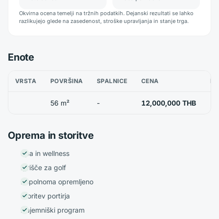
Okvirna ocena temelji na tržnih podatkih. Dejanski rezultati se lahko
razlikujejo glede na zasedenost, stroške upravljanja in stanje trga.
Enote
VRSTA
POVRŠINA
SPALNICE
CENA
RA
56 m²
-
12,000,000 THB
Oprema in storitve
Spa in wellness
Igrišče za golf
Popolnoma opremljeno
Storitev portirja
Najemniški program