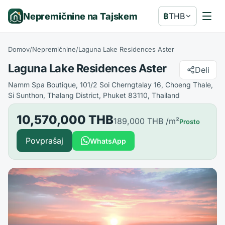
Nepremičnine na Tajskem
฿
THB
Domov
/
Nepremičnine
/
Laguna Lake Residences Aster
Laguna Lake Residences Aster
Deli
Namm Spa Boutique, 101/2 Soi Cherngtalay 16, Choeng Thale,
Si Sunthon, Thalang District, Phuket 83110, Thailand
10,570,000 THB
189,000 THB
/m²
Prosto
Povprašaj
WhatsApp