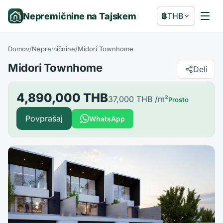
Nepremičnine na Tajskem
฿
THB
Domov
/
Nepremičnine
/
Midori Townhome
Midori Townhome
Deli
4,890,000 THB
37,000 THB
/m²
Prosto
Povprašaj
WhatsApp