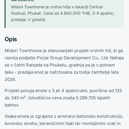
Midori Townhome je vrstna hiša v lokaciji Central
Festival, Phuket. Cena od 4.890.000 THB, 3-4 spalnic,
predaja: V gradnji.
Opis
Midori Townhome je stanovanjski projekt vrstnih hiš, ki ga
razvija podjetje Porjai Group Development Co., Ltd. Nahaja
se v četrti Ratsada na Phuketu, gradnja pa je v polnem
teku - predaja enot je načrtovana za tretje četrtletje leta
2026.
Projekt ponuja enote s 3 ali 4 spalnicami, površine od 133
do 340 m². Izhodiščna cena znaša 5.299.705 tajskih
bahtov.
Vsaka enota je zgrajena z armirano betonsko konstrukcijo,
kovinsko streho, keramičnimi tlaki ter montažnimi vrati in