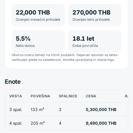
22,000 THB
270,000 THB
Ocenjen mesečni prihodek
Ocenjen letni prihodek
5.5
%
18.1
let
Neto donos
Doba povračila
Okvirna ocena temelji na tržnih podatkih. Dejanski rezultati se lahko
razlikujejo glede na zasedenost, stroške upravljanja in stanje trga.
Enote
VRSTA
POVRŠINA
SPALNICE
CENA
RAZ
3 spal.
133 m²
3
5,300,000 THB
4 spal.
205 m²
4
9,490,000 THB