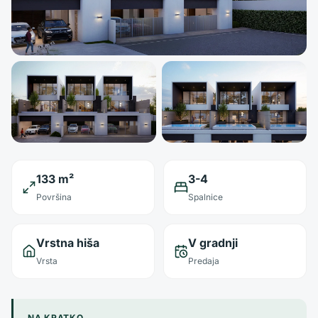
133 m²
3-4
Površina
Spalnice
Vrstna hiša
V gradnji
Vrsta
Predaja
NA KRATKO