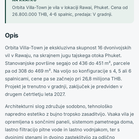
Orbita Villa-Town je vila v lokaciji Rawai, Phuket. Cena od
26.800.000 THB, 4-6 spalnic, predaja: V gradnji.
Opis
Orbita Villa-Town je ekskluzivna skupnost 16 dvonivojskih
vil v Rawaju, na skrajnem jugu tajskega otoka Phuket.
Stanovanjske površine segajo od 436 do 451 m², parcele
pa od 308 do 469 m². Na voljo so konfiguracije s 4, 5 ali 6
spalnicami, cene pa se začnejo pri 26,8 milijona THB.
Projekt je trenutno v gradnji, zaključek je predviden v
drugem četrtletju leta 2027.
Architekturni slog združuje sodobno, tehnološko
napredno estetiko z bujno tropsko zasaditvijo. Vsaka vila je
opremljena s sončnimi paneli, sistemom pametnega doma,
lastno filtracijo pitne vode in lastno vodnjakom, ter s
dvojnimi stenami in dvojno zasteklitvijo za odlično