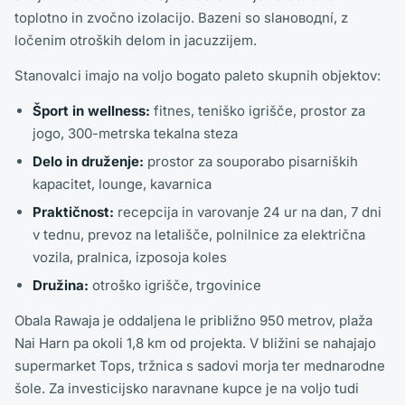
toplotno in zvočno izolacijo. Bazeni so slaноводní, z
ločenim otroških delom in jacuzzijem.
Stanovalci imajo na voljo bogato paleto skupnih objektov:
Šport in wellness:
fitnes, teniško igrišče, prostor za
jogo, 300-metrska tekalna steza
Delo in druženje:
prostor za souporabo pisarniških
kapacitet, lounge, kavarnica
Praktičnost:
recepcija in varovanje 24 ur na dan, 7 dni
v tednu, prevoz na letališče, polnilnice za električna
vozila, pralnica, izposoja koles
Družina:
otroško igrišče, trgovinice
Obala Rawaja je oddaljena le približno 950 metrov, plaža
Nai Harn pa okoli 1,8 km od projekta. V bližini se nahajajo
supermarket Tops, tržnica s sadovi morja ter mednarodne
šole. Za investicijsko naravnane kupce je na voljo tudi