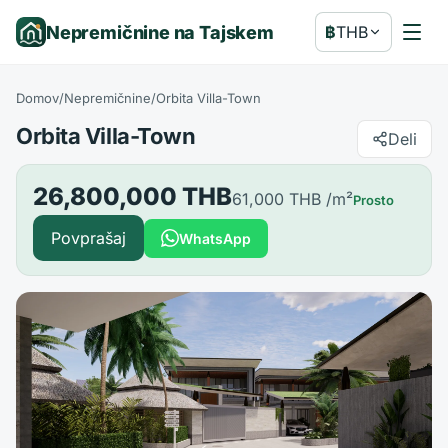
Nepremičnine na Tajskem
฿
THB
Domov
/
Nepremičnine
/
Orbita Villa-Town
Orbita Villa-Town
Deli
26,800,000 THB
61,000 THB
/m²
Prosto
Povprašaj
WhatsApp