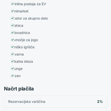
Polnilna postaja za EV
Minimarket
Prostor za skupno delo
Pralnica
Telovadnica
Območje za jogo
Teniško igrišče
Kavarna
Tekalna steza
Lounge
Bazen
Načrt plačila
Rezervacijska varščina
2%