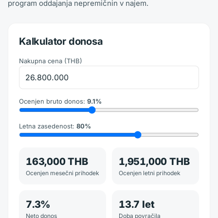
program oddajanja nepremičnin v najem.
Kalkulator donosa
Nakupna cena
(
THB
)
Ocenjen bruto donos
:
9.1
%
Letna zasedenost
:
80
%
163,000 THB
1,951,000 THB
Ocenjen mesečni prihodek
Ocenjen letni prihodek
7.3
%
13.7
let
Neto donos
Doba povračila