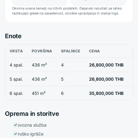
Okvirna ocena temelji na tržnih podatkih. Dejanski rezultati se lahko
razlikujejo glede na zasedenost, stroške upravljanja in stanje trga.
Enote
VRSTA
POVRŠINA
SPALNICE
CENA
RA
4 spal.
436 m²
4
26,800,000 THB
5 spal.
436 m²
5
26,800,000 THB
6 spal.
451 m²
6
35,800,000 THB
Oprema in storitve
Prevozna služba
Otroško igrišče