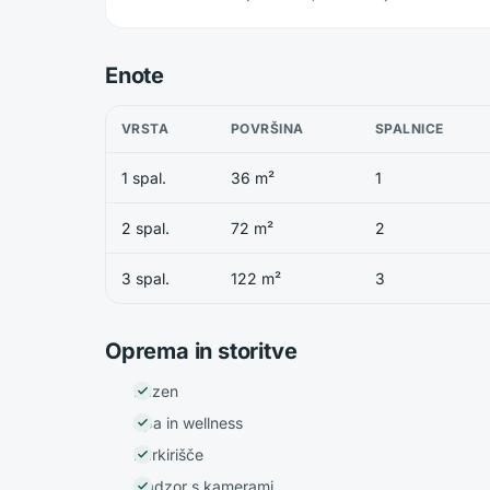
Enote
VRSTA
POVRŠINA
SPALNICE
1 spal.
36 m²
1
2 spal.
72 m²
2
3 spal.
122 m²
3
Oprema in storitve
Bazen
Spa in wellness
Parkirišče
Nadzor s kamerami