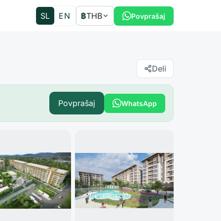
SL
EN
฿
THB
Povprašaj
Deli
Povprašaj
WhatsApp