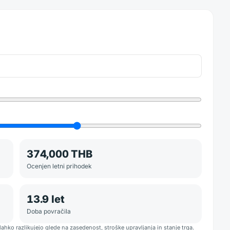
374,000 THB
Ocenjen letni prihodek
13.9
let
Doba povračila
lahko razlikujejo glede na zasedenost, stroške upravljanja in stanje trga.