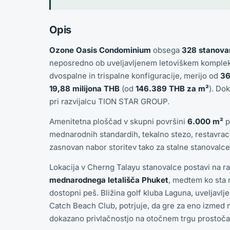
Opis
Ozone Oasis Condominium
obsega
328 stanova
neposredno ob uveljavljenem letoviškem komplek
dvospalne in trispalne konfiguracije, merijo od
36
19,88 milijona THB
(od
146.389 THB za m²
). Do
pri razvijalcu TION STAR GROUP.
Amenitetna ploščad v skupni površini
6.000 m²
p
mednarodnih standardih, tekalno stezo, restavraci
zasnovan nabor storitev tako za stalne stanovalce
Lokacija v Cherng Talayu stanovalce postavi na r
mednarodnega letališča Phuket
, medtem ko sta 
dostopni peš. Bližina golf kluba Laguna, uveljavlj
Catch Beach Club, potrjuje, da gre za eno izmed 
dokazano privlačnostjo na otočnem trgu prostoča