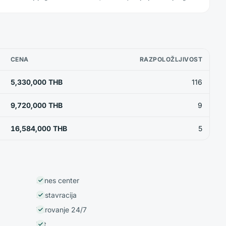
CENA
RAZPOLOŽLJIVOST
5,330,000 THB
116
9,720,000 THB
9
16,584,000 THB
5
Fitnes center
Restavracija
Varovanje 24/7
Vrt