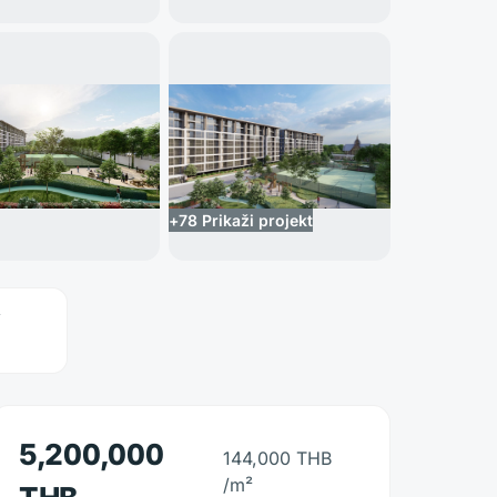
+
78
Prikaži projekt
v
5,200,000
144,000 THB
/m²