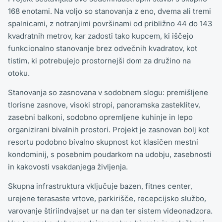
168 enotami. Na voljo so stanovanja z eno, dvema ali tremi
spalnicami, z notranjimi površinami od približno 44 do 143
kvadratnih metrov, kar zadosti tako kupcem, ki iščejo
funkcionalno stanovanje brez odvečnih kvadratov, kot
tistim, ki potrebujejo prostornejši dom za družino na
otoku.
Stanovanja so zasnovana v sodobnem slogu: premišljene
tlorisne zasnove, visoki stropi, panoramska zasteklitev,
zasebni balkoni, sodobno opremljene kuhinje in lepo
organizirani bivalnih prostori. Projekt je zasnovan bolj kot
resortu podobno bivalno skupnost kot klasičen mestni
kondominij, s posebnim poudarkom na udobju, zasebnosti
in kakovosti vsakdanjega življenja.
Skupna infrastruktura vključuje bazen, fitnes center,
urejene terasaste vrtove, parkirišče, recepcijsko službo,
varovanje štiriindvajset ur na dan ter sistem videonadzora.