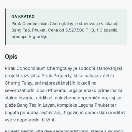
NA KRATKO
Pirak Condominium Cherngtalay je stanovanje v lokaciji
Bang Tao, Phuket. Cena od 5.527.500 THB, 1-3 spalnic,
predaja: V gradnji.
Opis
Pirak Condominium Cherngtalay je sodobni stanovanjski
projekt razvijalca Pirak Property, ki se nahaja v četrti
Cherng Talay, eni najprestižnejših lokacij na
severozahodni obali Phuketa. Lega je enako primerna za
stalno bivanje, oddih ali naložbeno nepremičnino, saj so
plaže Bang Tao in Layan, kompleks Laguna Phuket ter
bogata ponudba restavracij, trgovin in obmorskih ureditev
vse v neposredni bližini.
Projekt sestavljata dve sedemnadstropni stavbi s skupno