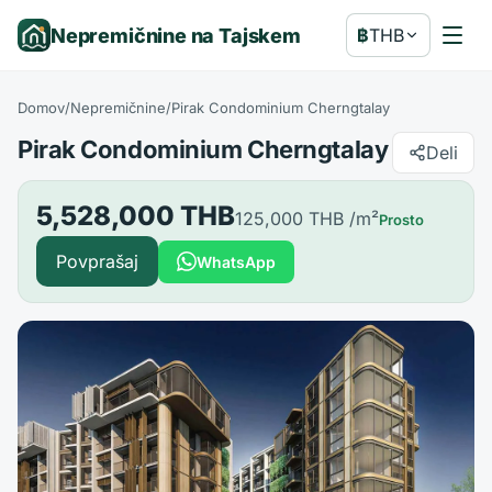
Nepremičnine na Tajskem
฿
THB
Domov
/
Nepremičnine
/
Pirak Condominium Cherngtalay
Pirak Condominium Cherngtalay
Deli
5,528,000 THB
125,000 THB
/m²
Prosto
Povprašaj
WhatsApp