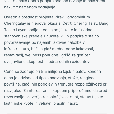
Vse to enako dobro podpira osebno bivanje in naložbeni
nakup z namenom oddajanja.
Osrednja prednost projekta Pirak Condominium
Cherngtalay je njegova lokacija. Četrti Cherng Talay, Bang
Tao in Layan sodijo med najbolj iskane in likvidne
stanovanjske predele Phuketa, ki jih podpirajo stalno
povpraševanje po najemih, aktivne naložbe v
infrastrukturo, bližina plaž mednarodne kakovosti,
restavracij, wellness ponudbe, igrišč za golf ter
uveljavljene skupnosti mednarodnih rezidentov.
Cene se začnejo pri 5,5 milijona tajskih batov. Končna
cena je odvisna od tipa stanovanja, etaže, razgleda,
površine, plačilnih pogojev in trenutne razpoložljivosti pri
razvijalcu. Zainteresiranim kupcem priporočamo, da pred
rezervacijo preverijo razpoložljivost enot, status tujske
lastninske kvote in veljavni plačilni načrt.