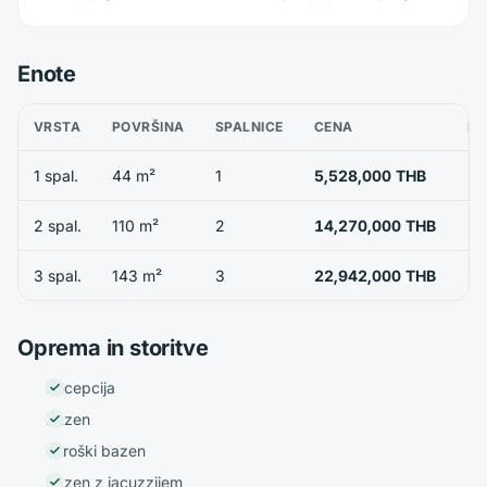
Enote
VRSTA
POVRŠINA
SPALNICE
CENA
RA
1 spal.
44 m²
1
5,528,000 THB
2 spal.
110 m²
2
14,270,000 THB
3 spal.
143 m²
3
22,942,000 THB
Oprema in storitve
Recepcija
Bazen
Otroški bazen
Bazen z jacuzzijem