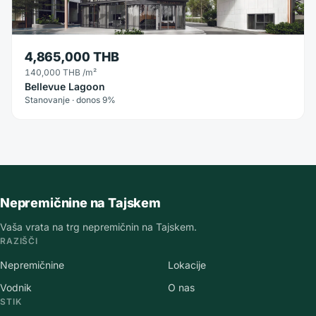
4,865,000 THB
140,000 THB
/m²
Bellevue Lagoon
Stanovanje · donos 9%
Nepremičnine na Tajskem
Vaša vrata na trg nepremičnin na Tajskem.
RAZIŠČI
Nepremičnine
Lokacije
Vodnik
O nas
STIK