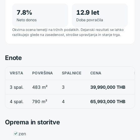
7.8
%
12.9
let
Neto donos
Doba povračila
Okvirna ocena temelji na tržnih podatkih. Dejanski rezultati se lahko
razlikujejo glede na zasedenost, stroške upravljanja in stanje trga.
Enote
VRSTA
POVRŠINA
SPALNICE
CENA
RA
3 spal.
483 m²
3
39,990,000 THB
4 spal.
790 m²
4
65,993,000 THB
Oprema in storitve
Bazen