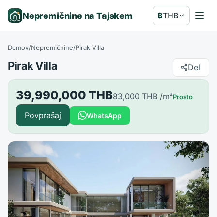
Nepremičnine na Tajskem
฿
THB
Domov
/
Nepremičnine
/
Pirak Villa
Pirak Villa
Deli
39,990,000 THB
83,000 THB
/m²
Prosto
Povprašaj
WhatsApp