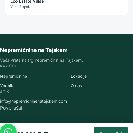
Eco Estate Villas
Vila · 8 spal.
Nepremičnine na Tajskem
Vaša vrata na trg nepremičnin na Tajskem.
RAZIŠČI
Nepremičnine
Lokacije
Vodnik
O nas
STIK
info@nepremicninenatajskem.com
Povprašaj
©
2026
Nepremičnine na Tajskem
.
Vse pravice pridržane.