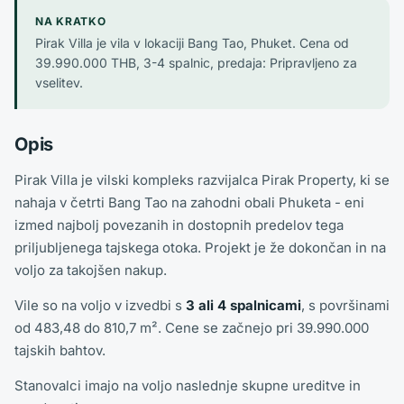
NA KRATKO
Pirak Villa je vila v lokaciji Bang Tao, Phuket. Cena od
39.990.000 THB, 3-4 spalnic, predaja: Pripravljeno za
vselitev.
Opis
Pirak Villa je vilski kompleks razvijalca Pirak Property, ki se
nahaja v četrti Bang Tao na zahodni obali Phuketa - eni
izmed najbolj povezanih in dostopnih predelov tega
priljubljenega tajskega otoka. Projekt je že dokončan in na
voljo za takojšen nakup.
Vile so na voljo v izvedbi s
3 ali 4 spalnicami
, s površinami
od 483,48 do 810,7 m². Cene se začnejo pri 39.990.000
tajskih bahtov.
Stanovalci imajo na voljo naslednje skupne ureditve in