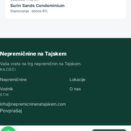
Surin Sands Condominium
Stanovanje · donos 8%
Nepremičnine na Tajskem
Vaša vrata na trg nepremičnin na Tajskem.
RAZIŠČI
Nepremičnine
Lokacije
Vodnik
O nas
STIK
info@nepremicninenatajskem.com
Povprašaj