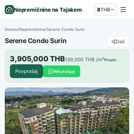
Nepremičnine na Tajskem
฿
THB
Domov
/
Nepremičnine
/
Serene Condo Surin
Serene Condo Surin
Deli
3,905,000 THB
139,000 THB
/m²
Prosto
Povprašaj
WhatsApp