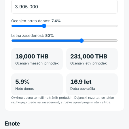
Ocenjen bruto donos
:
7.4
%
Letna zasedenost
:
80
%
19,000 THB
231,000 THB
Ocenjen mesečni prihodek
Ocenjen letni prihodek
5.9
%
16.9
let
Neto donos
Doba povračila
Okvirna ocena temelji na tržnih podatkih. Dejanski rezultati se lahko
razlikujejo glede na zasedenost, stroške upravljanja in stanje trga.
Enote