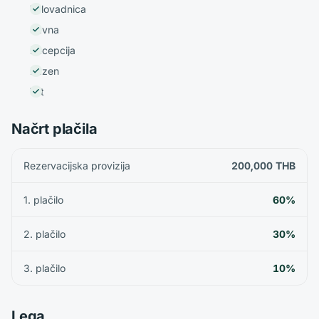
Telovadnica
Savna
Recepcija
Bazen
Vrt
Načrt plačila
Rezervacijska provizija
200,000 THB
1. plačilo
60%
2. plačilo
30%
3. plačilo
10%
Lega