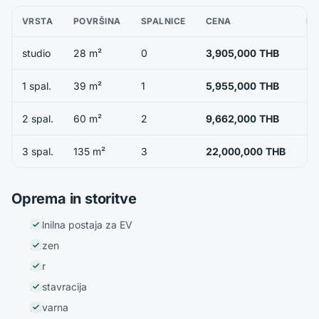
VRSTA
POVRŠINA
SPALNICE
CENA
RA
studio
28 m²
0
3,905,000 THB
1 spal.
39 m²
1
5,955,000 THB
2 spal.
60 m²
2
9,662,000 THB
3 spal.
135 m²
3
22,000,000 THB
Oprema in storitve
Polnilna postaja za EV
Bazen
Bar
Restavracija
Kavarna