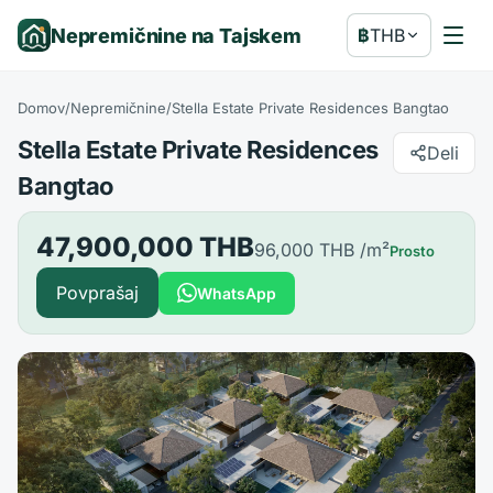
Nepremičnine na Tajskem
฿
THB
Domov
/
Nepremičnine
/
Stella Estate Private Residences Bangtao
Stella Estate Private Residences
Deli
Bangtao
47,900,000 THB
96,000 THB
/m²
Prosto
Povprašaj
WhatsApp