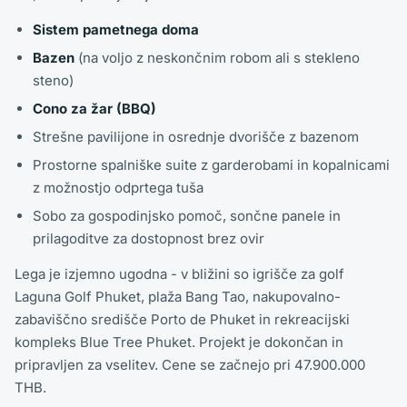
Sistem pametnega doma
Bazen
(na voljo z neskončnim robom ali s stekleno
steno)
Cono za žar (BBQ)
Strešne pavilijone in osrednje dvorišče z bazenom
Prostorne spalniške suite z garderobami in kopalnicami
z možnostjo odprtega tuša
Sobo za gospodinjsko pomoč, sončne panele in
prilagoditve za dostopnost brez ovir
Lega je izjemno ugodna - v bližini so igrišče za golf
Laguna Golf Phuket, plaža Bang Tao, nakupovalno-
zabaviščno središče Porto de Phuket in rekreacijski
kompleks Blue Tree Phuket. Projekt je dokončan in
pripravljen za vselitev. Cene se začnejo pri 47.900.000
THB.