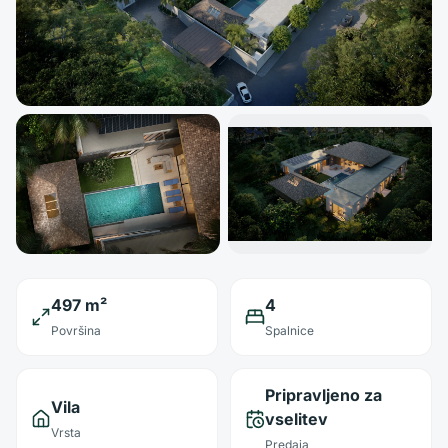
497 m²
4
Površina
Spalnice
Pripravljeno za
Vila
vselitev
Vrsta
Predaja