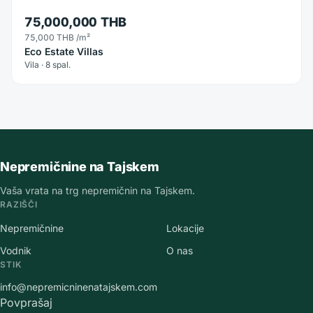
75,000,000 THB
75,000 THB
/m²
Eco Estate Villas
Vila · 8 spal.
Nepremičnine na Tajskem
Vaša vrata na trg nepremičnin na Tajskem.
RAZIŠČI
Nepremičnine
Lokacije
Vodnik
O nas
STIK
info@nepremicninenatajskem.com
Povprašaj