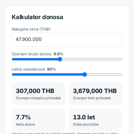
Kalkulator donosa
Nakupna cena
(
THB
)
Ocenjen bruto donos
:
9.6
%
Letna zasedenost
:
80
%
307,000 THB
3,679,000 THB
Ocenjen mesečni prihodek
Ocenjen letni prihodek
7.7
%
13.0
let
Neto donos
Doba povračila
Okvirna ocena temelji na tržnih podatkih. Dejanski rezultati se lahko