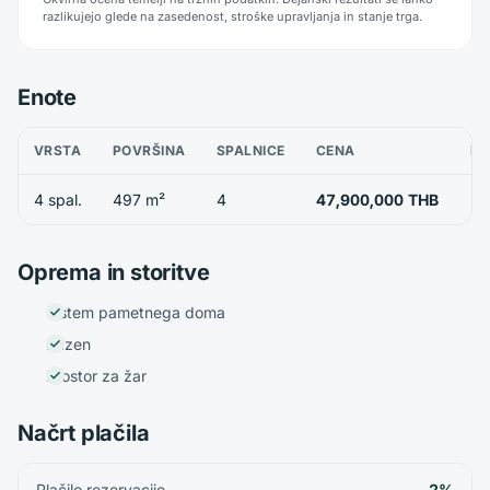
razlikujejo glede na zasedenost, stroške upravljanja in stanje trga.
Enote
VRSTA
POVRŠINA
SPALNICE
CENA
RA
4 spal.
497 m²
4
47,900,000 THB
Oprema in storitve
Sistem pametnega doma
Bazen
Prostor za žar
Načrt plačila
Plačilo rezervacije
2%