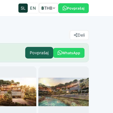
SL
EN
฿
THB
Povprašaj
Deli
Povprašaj
WhatsApp