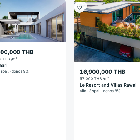
Vila
900,000 THB
0 THB
/m²
earl
16,900,000 THB
4 spal. · donos 9%
57,000 THB
/m²
Le Resort and Villas Rawai
Vila · 3 spal. · donos 8%