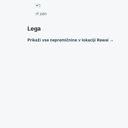
Vrt
Bazen
Lega
Prikaži vse nepremičnine v lokaciji Rawai
→