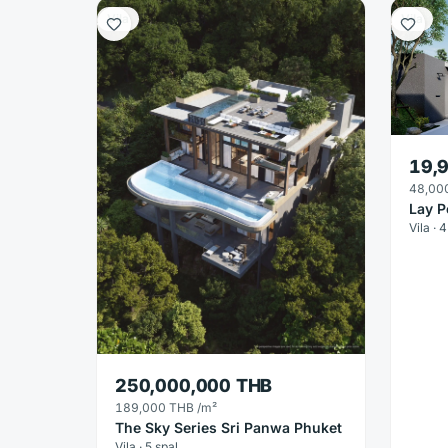
Vila
Vila
19,
48,00
Lay P
Vila · 
250,000,000 THB
189,000 THB
/m²
The Sky Series Sri Panwa Phuket
Vila · 5 spal.