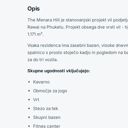
Opis
The Menara Hill je stanovanjski projekt vil podjetj
Rawai na Phuketu. Projekt obsega dve vrsti vil - ti
1.171 m².
Vsaka rezidenca ima zasebni bazen, visoke dnevne 
spalnico s prosto stoječo kadjo in pogledom na 
za do tri vozila.
Skupne ugodnosti vključujejo:
Kavarno
Območje za jogo
Vrt
Stezo za tek
Skupni bazen
Fitnes center