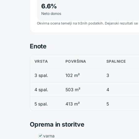
6.6
%
Neto donos
Okvirna ocena temelji na tržnih podatkih. Dejanski rezultati se 
Enote
VRSTA
POVRŠINA
SPALNICE
3 spal.
102 m²
3
4 spal.
503 m²
4
5 spal.
413 m²
5
Oprema in storitve
Kavarna