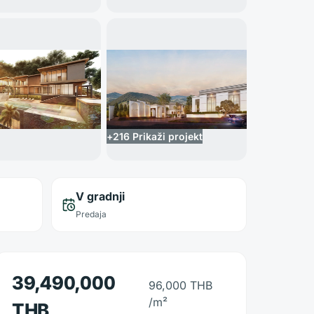
+
216
Prikaži projekt
V gradnji
Predaja
39,490,000
96,000 THB
/m²
THB