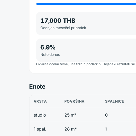
17,000 THB
Ocenjen mesečni prihodek
6.9
%
Neto donos
Okvirna ocena temelji na tržnih podatkih. Dejanski rezultati se 
Enote
VRSTA
POVRŠINA
SPALNICE
studio
25 m²
0
1 spal.
28 m²
1