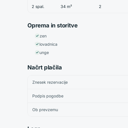
2 spal.
34 m²
2
Oprema in storitve
Bazen
Telovadnica
Lounge
Načrt plačila
Znesek rezervacije
Podpis pogodbe
Ob prevzemu