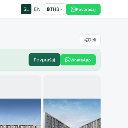
SL
EN
฿
THB
Povprašaj
Deli
Povprašaj
WhatsApp