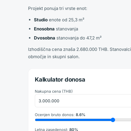
Projekt ponuja tri vrste enot:
Studio
enote od 25,3 m²
Enosobna
stanovanja
Dvosobna
stanovanja do 47,2 m²
Izhodiščna cena znaša 2.680.000 THB. Stanovalci i
območje in skupni salon.
Kalkulator donosa
Nakupna cena
(
THB
)
Ocenjen bruto donos
:
8.6
%
Letna zasedenost
:
80
%