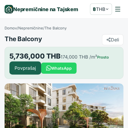
Nepremičnine na Tajskem
฿
THB
Domov
/
Nepremičnine
/
The Balcony
The Balcony
Deli
5,736,000 THB
174,000 THB
/m²
Prosto
Povprašaj
WhatsApp