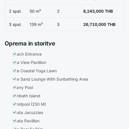
2 spal.
50 m²
2
8,243,000 THB
3 spal.
139 m²
3
26,710,000 THB
Oprema in storitve
Beach Entrance
Sea View Pavillion
The Coastal Yoga Lawn
The Sand Lounge With Sunbathing Area
Starry Pool
Sunbath Island
Whirlpool (250 M)
Costa Jacuzzies
Costa Pavillion