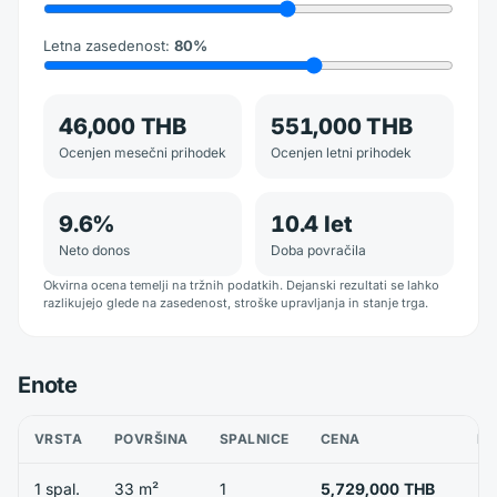
Letna zasedenost
:
80
%
46,000 THB
551,000 THB
Ocenjen mesečni prihodek
Ocenjen letni prihodek
9.6
%
10.4
let
Neto donos
Doba povračila
Okvirna ocena temelji na tržnih podatkih. Dejanski rezultati se lahko
razlikujejo glede na zasedenost, stroške upravljanja in stanje trga.
Enote
VRSTA
POVRŠINA
SPALNICE
CENA
RA
1 spal.
33 m²
1
5,729,000 THB