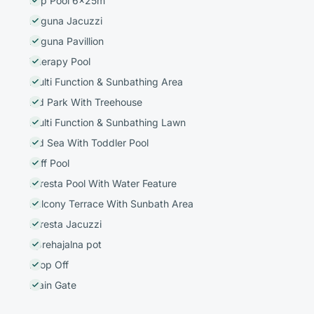
Lap Pool 6x25m
Laguna Jacuzzi
Laguna Pavillion
Therapy Pool
Multi Function & Sunbathing Area
Kid Park With Treehouse
Multi Function & Sunbathing Lawn
Kid Sea With Toddler Pool
Cliff Pool
Foresta Pool With Water Feature
Balcony Terrace With Sunbath Area
Foresta Jacuzzi
Sprehajalna pot
Drop Off
Main Gate