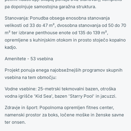
pa dopolnjuje samostojna garažna struktura.
Stanovanja: Ponudba obsega enosobna stanovanja
velikosti od 33 do 47 m², dvosobna stanovanja od 50 do 70
m² ter izbrane penthouse enote od 135 do 139 m²,
opremljene s kuhinjskim otokom in prosto stoječo kopalno
kadjo.
Amenitete - 53 vsebina
Projekt ponuja enega najobsežnejših programov skupnih
vsebina na tem območju:
Vodne vsebine: 25-metrski tekmovalni bazen, otroška
vodna igrišče 'Kid Sea', bazen 'Starry Pool' in jacuzzi.
Zdravje in šport: Popolnoma opremljen fitnes center,
namenski prostor za boks, ločene moške in ženske savne
ter onsen.