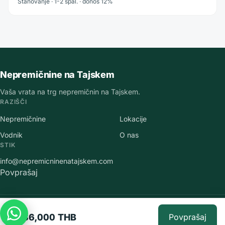
Stanovanje · 1-2 spal. · donos 12%
Nepremičnine na Tajskem
Vaša vrata na trg nepremičnin na Tajskem.
RAZIŠČI
Nepremičnine
Lokacije
Vodnik
O nas
STIK
info@nepremicninenatajskem.com
Povprašaj
©
2026
Nepremičnine na Tajskem
.
Vse pravice pridržane.
5,736,000 THB
Povprašaj
Varstvo osebnih podatkov
·
Pogoji uporabe