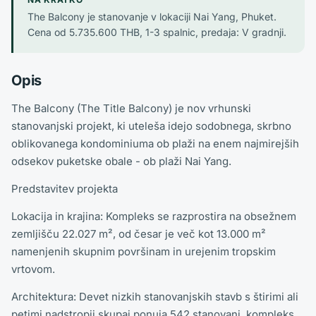
The Balcony je stanovanje v lokaciji Nai Yang, Phuket.
Cena od 5.735.600 THB, 1-3 spalnic, predaja: V gradnji.
Opis
The Balcony (The Title Balcony) je nov vrhunski
stanovanjski projekt, ki uteleša idejo sodobnega, skrbno
oblikovanega kondominiuma ob plaži na enem najmirejših
odsekov puketske obale - ob plaži Nai Yang.
Predstavitev projekta
Lokacija in krajina: Kompleks se razprostira na obsežnem
zemljišču 22.027 m², od česar je več kot 13.000 m²
namenjenih skupnim površinam in urejenim tropskim
vrtovom.
Architektura: Devet nizkih stanovanjskih stavb s štirimi ali
petimi nadstropji skupaj ponuja 542 stanovanj, kompleks