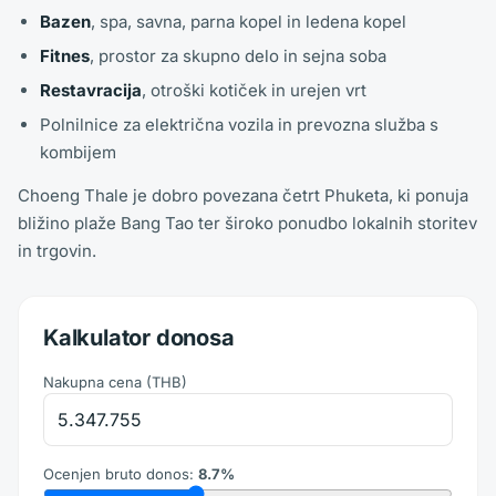
Bazen
, spa, savna, parna kopel in ledena kopel
Fitnes
, prostor za skupno delo in sejna soba
Restavracija
, otroški kotiček in urejen vrt
Polnilnice za električna vozila in prevozna služba s
kombijem
Choeng Thale je dobro povezana četrt Phuketa, ki ponuja
bližino plaže Bang Tao ter široko ponudbo lokalnih storitev
in trgovin.
Kalkulator donosa
Nakupna cena
(
THB
)
Ocenjen bruto donos
:
8.7
%