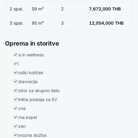
2 spal.
59 m²
2
7,672,000 THB
3 spal.
95 m²
3
12,054,000 THB
Oprema in storitve
Spa in wellness
Vrt
Otroški kotiček
Restavracija
Prostor za skupno delo
Polnilna postaja za EV
Savna
Parna kopel
Bazen
Prevozna služba