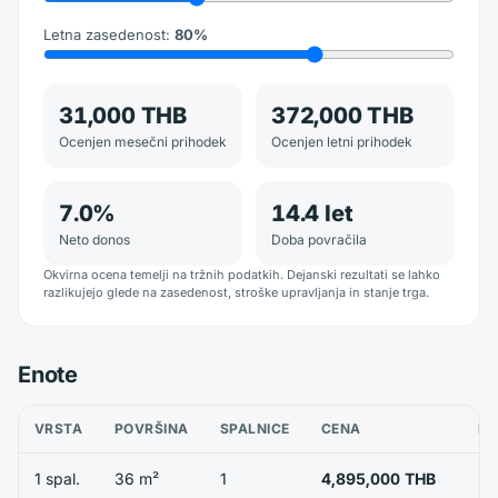
Letna zasedenost
:
80
%
31,000 THB
372,000 THB
Ocenjen mesečni prihodek
Ocenjen letni prihodek
7.0
%
14.4
let
Neto donos
Doba povračila
Okvirna ocena temelji na tržnih podatkih. Dejanski rezultati se lahko
razlikujejo glede na zasedenost, stroške upravljanja in stanje trga.
Enote
VRSTA
POVRŠINA
SPALNICE
CENA
RA
1 spal.
36 m²
1
4,895,000 THB