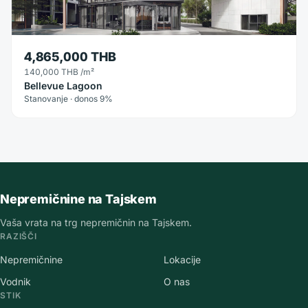
4,865,000 THB
140,000 THB
/m²
Bellevue Lagoon
Stanovanje · donos 9%
Nepremičnine na Tajskem
Vaša vrata na trg nepremičnin na Tajskem.
RAZIŠČI
Nepremičnine
Lokacije
Vodnik
O nas
STIK