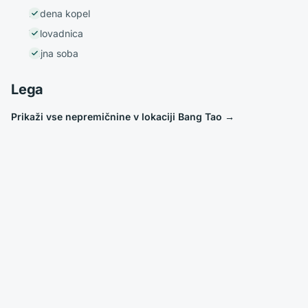
Ledena kopel
Telovadnica
Sejna soba
Lega
Prikaži vse nepremičnine v lokaciji Bang Tao
→