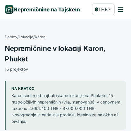
Nepremičnine na Tajskem
฿
THB
Domov
/
Lokacije
/
Karon
Nepremičnine v lokaciji Karon,
Phuket
15 projektov
NA KRATKO
Karon sodi med najbolj iskane lokacije na Phuketu: 15
razpoložljivih nepremičnin (vila, stanovanje), v cenovnem
razponu 2.694.400 THB - 97.000.000 THB.
Novogradnje in nadaljnja prodaja, idealno za naložbo ali
bivanje.