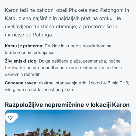
Karon leži na zahodni obali Phuketa med Patongom in
Kato, z eno najširših in najdaljših plaž na otoku. Je
uveljavljeno turistično območje, a prostornejše in
mirnejše od Patonga.
Komu je primerna
:
Družine in kupce s poudarkom na
kratkoročnem oddajanju.
Življenjski slog
:
Dolga peščena plaža, promenada, nočna
tržnica ter pestra ponudba hotelov in restavracij v različnih
cenovnih razredih.
Cenovna raven
:
okvirno: stanovanja približno od 4-7 mio THB;
vile glede na oddaljenost od plaže.
Razpoložljive nepremičnine v lokaciji Karon
Vila