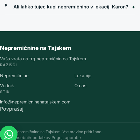
Ali lahko tujec kupi nepremičnino v lokaciji Karon?
Nepremičnine na Tajskem
Vaša vrata na trg nepremičnin na Tajskem.
RAZIŠČI
Nepremičnine
Lokacije
Vodnik
O nas
STIK
info@nepremicninenatajskem.com
Povprašaj
©
2026
Nepremičnine na Tajskem
.
Vse pravice pridržane.
Varstvo osebnih podatkov
·
Pogoji uporabe