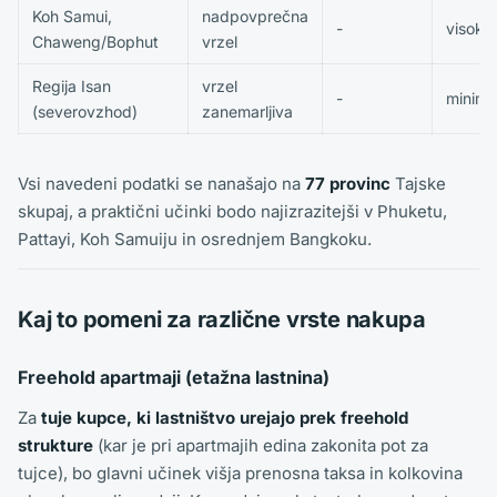
Koh Samui,
nadpovprečna
-
visoka
Chaweng/Bophut
vrzel
Regija Isan
vrzel
-
minima
(severovzhod)
zanemarljiva
Vsi navedeni podatki se nanašajo na
77 provinc
Tajske
skupaj, a praktični učinki bodo najizrazitejši v Phuketu,
Pattayi, Koh Samuiju in osrednjem Bangkoku.
Kaj to pomeni za različne vrste nakupa
Freehold apartmaji (etažna lastnina)
Za
tuje kupce, ki lastništvo urejajo prek freehold
strukture
(kar je pri apartmajih edina zakonita pot za
tujce), bo glavni učinek višja prenosna taksa in kolkovina