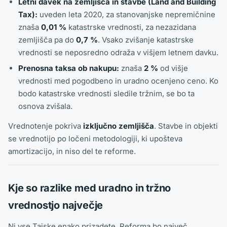
Letni davek na zemljišča in stavbe (Land and Building
Tax):
uveden leta 2020, za stanovanjske nepremičnine
znaša
0,01 %
katastrske vrednosti, za nezazidana
zemljišča pa do
0,7 %
. Vsako zvišanje katastrske
vrednosti se neposredno odraža v višjem letnem davku.
Prenosna taksa ob nakupu:
znaša
2 %
od višje
vrednosti med pogodbeno in uradno ocenjeno ceno. Ko
bodo katastrske vrednosti sledile tržnim, se bo ta
osnova zvišala.
Vrednotenje pokriva
izključno zemljišča
. Stavbe in objekti
se vrednotijo po ločeni metodologiji, ki upošteva
amortizacijo, in niso del te reforme.
Kje so razlike med uradno in tržno
vrednostjo največje
Ni vse Tajske enako prizadete. Reforma bo največ