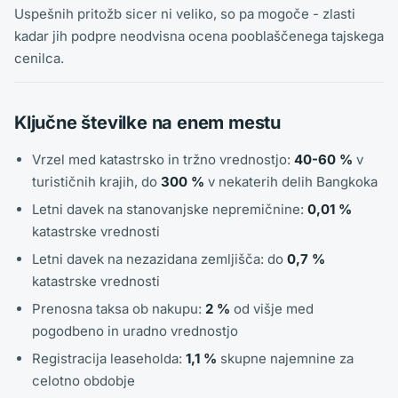
Uspešnih pritožb sicer ni veliko, so pa mogoče - zlasti
kadar jih podpre neodvisna ocena pooblaščenega tajskega
cenilca.
Ključne številke na enem mestu
Vrzel med katastrsko in tržno vrednostjo:
40-60 %
v
turističnih krajih, do
300 %
v nekaterih delih Bangkoka
Letni davek na stanovanjske nepremičnine:
0,01 %
katastrske vrednosti
Letni davek na nezazidana zemljišča: do
0,7 %
katastrske vrednosti
Prenosna taksa ob nakupu:
2 %
od višje med
pogodbeno in uradno vrednostjo
Registracija leaseholda:
1,1 %
skupne najemnine za
celotno obdobje