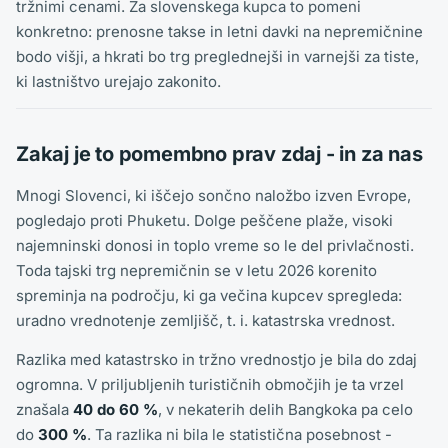
tržnimi cenami. Za slovenskega kupca to pomeni
konkretno: prenosne takse in letni davki na nepremičnine
bodo višji, a hkrati bo trg preglednejši in varnejši za tiste,
ki lastništvo urejajo zakonito.
Zakaj je to pomembno prav zdaj - in za nas
Mnogi Slovenci, ki iščejo sončno naložbo izven Evrope,
pogledajo proti Phuketu. Dolge peščene plaže, visoki
najemninski donosi in toplo vreme so le del privlačnosti.
Toda tajski trg nepremičnin se v letu 2026 korenito
spreminja na področju, ki ga večina kupcev spregleda:
uradno vrednotenje zemljišč, t. i. katastrska vrednost.
Razlika med katastrsko in tržno vrednostjo je bila do zdaj
ogromna. V priljubljenih turističnih območjih je ta vrzel
znašala
40 do 60 %
, v nekaterih delih Bangkoka pa celo
do
300 %
. Ta razlika ni bila le statistična posebnost -