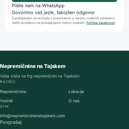
Pišite nam na WhatsApp
Govorimo vaš jezik, takojšen odgovor
S pošiljanjem se strinjate s pravilnikom o varstvu osebnih podatkov.
Vaših podatkov ne posredujemo tretjim osebam.
Politika zasebnosti
Nepremičnine na Tajskem
Vaša vrata na trg nepremičnin na Tajskem.
RAZIŠČI
Nepremičnine
Lokacije
Vodnik
O nas
STIK
info@nepremicninenatajskem.com
Povprašaj