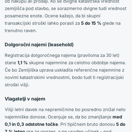
ob nakupu ali prodaji. Ko se dvigne katastrska vrednost
zemljišča pod stavbo, se sorazmerno dvigne tudi vrednost
posamezne enote. Ocene kažejo, da bi skupni
transakcijski stroški lahko porasli za
5 do 15 %
glede na
trenutno raven.
Dolgoročni najemi (leasehold)
Registracija dolgoročnega najema (praviloma za 30 let)
stane
1,1 %
skupne najemnine za celotno obdobje najema.
Če bo Zemljiška uprava uskladila referenčne najemnine z
novimi katastrskimi vrednostmi, bodo tudi ti registracijski
stroški višji.
Vlagatelji v najem
Višji letni davek na nepremičnine bo posredno znižal neto
najemniške donose. Ocenjuje se, da bo zmanjšanje
med
0,1 in 0,3 odstotne točke
. Pri tipičnem bruto donosu
5 do
7 % letno
gre za opazen, a ne usoden učinek - pod