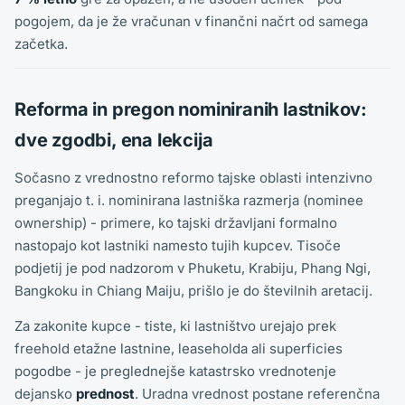
pogojem, da je že vračunan v finančni načrt od samega
začetka.
Reforma in pregon nominiranih lastnikov:
dve zgodbi, ena lekcija
Sočasno z vrednostno reformo tajske oblasti intenzivno
preganjajo t. i. nominirana lastniška razmerja (nominee
ownership) - primere, ko tajski državljani formalno
nastopajo kot lastniki namesto tujih kupcev. Tisoče
podjetij je pod nadzorom v Phuketu, Krabiju, Phang Ngi,
Bangkoku in Chiang Maiju, prišlo je do številnih aretacij.
Za zakonite kupce - tiste, ki lastništvo urejajo prek
freehold etažne lastnine, leaseholda ali superficies
pogodbe - je preglednejše katastrsko vrednotenje
dejansko
prednost
. Uradna vrednost postane referenčna