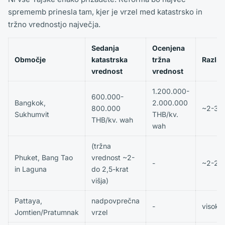
sprememb prinesla tam, kjer je vrzel med katastrsko in
tržno vrednostjo največja.
Sedanja
Ocenjena
Območje
katastrska
tržna
Razlik
vrednost
vrednost
1.200.000-
600.000-
Bangkok,
2.000.000
800.000
~2-3x
Sukhumvit
THB/kv.
THB/kv. wah
wah
(tržna
Phuket, Bang Tao
vrednost ~2-
-
~2-2,5
in Laguna
do 2,5-krat
višja)
Pattaya,
nadpovprečna
-
visoka
Jomtien/Pratumnak
vrzel