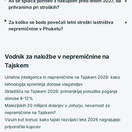
Ali se splača pohiteti z nakupom pred letom 2027, da
prihranimo pri stroških?
Za koliko se bodo povečali letni stroški lastništva
nepremičnine v Phuketu?
Vodnik za naložbe v nepremičnine na
Tajskem
Umetna inteligenca in nepremičnine na Tajskem 2026: kako
tehnologija spreminja donose vlagateljev
Skladišča na Tajskem 2026: primanjkljaj ponudbe poganja
donose 8-12%
Malezijskih 20 milijard dolarjev v Johorju: nevarnost za
nepremičnine na Tajskem?
Vizum kot bonus: kako tajski razvijalci leta 2026 nagrajujejo
priporočila kupcev