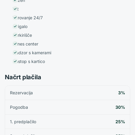
Bazen
Vrt
Varovanje 24/7
Dvigalo
Parkirišče
Fitnes center
Nadzor s kamerami
Dostop s kartico
Načrt plačila
Rezervacija
3%
Pogodba
30%
1. predplačilo
25%