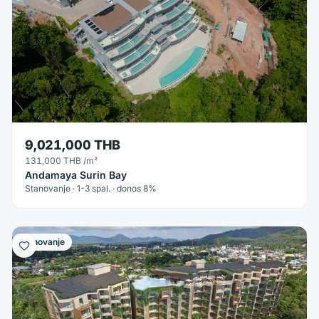
9,021,000 THB
131,000 THB
/m²
Andamaya Surin Bay
Stanovanje · 1-3 spal. · donos 8%
Stanovanje