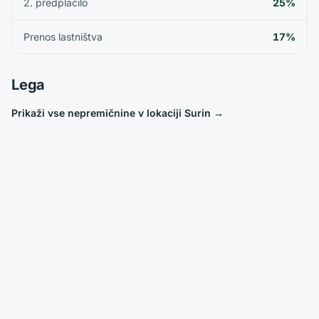
2. predplačilo
25%
Prenos lastništva
17%
Lega
Prikaži vse nepremičnine v lokaciji Surin
→