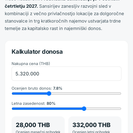
četrtletju 2027.
Sansirijev zanesljiv razvojni sled v
kombinaciji z večno privlačnostjo lokacije za dolgoročne
stanovalce in trg kratkoročnih najemov ustvarjata trdne
temelje za kapitalsko rast in najemniški donos.
Kalkulator donosa
Nakupna cena
(
THB
)
Ocenjen bruto donos
:
7.8
%
Letna zasedenost
:
80
%
28,000 THB
332,000 THB
Ocenjen mesečni prihodek
Ocenjen letni prihodek