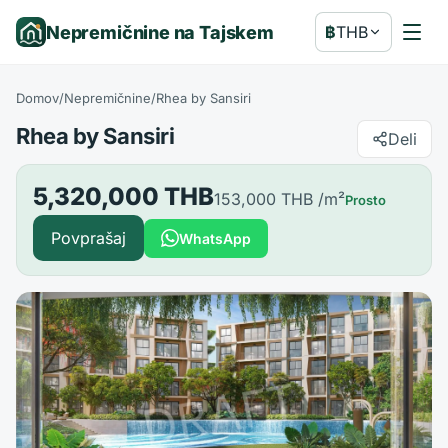
Nepremičnine na Tajskem
฿
THB
Domov
/
Nepremičnine
/
Rhea by Sansiri
Rhea by Sansiri
Deli
5,320,000 THB
153,000 THB
/m²
Prosto
Povprašaj
WhatsApp