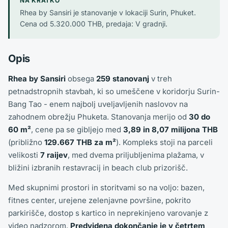
NA KRATKO
Rhea by Sansiri je stanovanje v lokaciji Surin, Phuket.
Cena od 5.320.000 THB, predaja: V gradnji.
Opis
Rhea by Sansiri
obsega
259 stanovanj
v treh
petnadstropnih stavbah, ki so umeščene v koridorju Surin-
Bang Tao - enem najbolj uveljavljenih naslovov na
zahodnem obrežju Phuketa. Stanovanja merijo od
30 do
60 m²
, cene pa se gibljejo med
3,89 in 8,07 milijona THB
(približno
129.667 THB za m²
). Kompleks stoji na parceli
velikosti
7 raijev
, med dvema priljubljenima plažama, v
bližini izbranih restavracij in beach club prizorišč.
Med skupnimi prostori in storitvami so na voljo: bazen,
fitnes center, urejene zelenjavne površine, pokrito
parkirišče, dostop s kartico in neprekinjeno varovanje z
video nadzorom.
Predvidena dokončanje je v četrtem