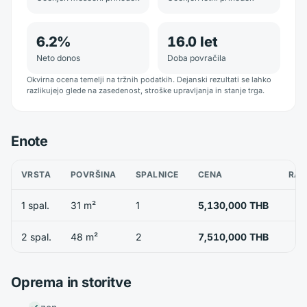
6.2
%
16.0
let
Neto donos
Doba povračila
Okvirna ocena temelji na tržnih podatkih. Dejanski rezultati se lahko
razlikujejo glede na zasedenost, stroške upravljanja in stanje trga.
Enote
VRSTA
POVRŠINA
SPALNICE
CENA
RAZ
1 spal.
31 m²
1
5,130,000 THB
2 spal.
48 m²
2
7,510,000 THB
Oprema in storitve