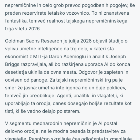
nepremičnine in celo grob prevod pogodbenih pogojev, še
preden rezervirate letalsko vozovnico. To ni znanstvena
fantastika, temveč realnost tajskega nepremičninskega
trga v letu 2026.
Goldman Sachs Research je julija 2026 objavil študijo o
vplivu umetne inteligence na trg dela, v kateri sta
ekonomist z MIT-ja Daron Acemoglu in analitik Joseph
Briggs razpravljala, ali bo razširjena uporaba AI do konca
desetletja ukinila delovna mesta. Odgovor je zapleten in
odvisen od panoge. Za tajski nepremičninski trg pa je
smer že jasna: umetna inteligenca ne uničuje poklicev,
temveč jih preoblikuje. Agenti, analitiki in vlagatelji, ki
uporabljajo ta orodja, danes dosegajo boljše rezultate kot
tisti, ki še vedno delajo po starem.
V segmentu mednarodnih nepremičnin je AI postal
delovno orodje, ne le modna beseda iz predstavitev za
vlagatelje. Resnično skrajšuje čas odločanja in zmanjšuje