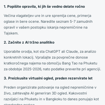
1. Popišite opravila, ki jih še vedno delate ročno
Večina vlagateljev ure in ure spremlja cene, primerja
oglase in bere ocene. Naredite seznam 5-7 zamudnih
opravil v vašem postopku iskanja nepremičnine na
Tajskem.
2. Začnite z AI tržno analitiko
Uporabite orodja, kot sta ChatGPT ali Claude, za analizo
konkretnih lokacij. Vprašajte za povprečne donose
kratkoročnega najema na območju Bang Tao na Phuketu
za obdobje 2025-2026, nato podatke preverite pri agenciji.
3. Preizkusite virtualni ogled, preden rezervirate let
Preden organizirate potovanje na ogled nepremičnine v
živo, zahtevajte AI generiran 3D ogled. Kakovostni
razvijalci na Phuketu in v Bangkoku to danes ponujajo kot
standardno prakso.