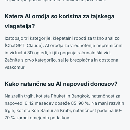
Katera AI orodja so koristna za tajskega
vlagatelja?
Izstopajo tri kategorije: klepetalni roboti za tržno analizo
(ChatGPT, Claude), AI orodja za vrednotenje nepremičnin
in virtualni 3D ogledi, ki jih poganja računalniški vid.
Začnite s prvo kategorijo, saj je brezplačna in dostopna
vsakomur.
Kako natančne so AI napovedi donosov?
Na zrelih trgih, kot sta Phuket in Bangkok, natančnost za
napovedi 6-12 mesecev doseže 85-90 %. Na manj razvitih
trgih, kot sta Koh Samui ali Krabi, natančnost pade na 60-
70 % zaradi omejenih podatkov.