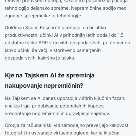
temveč predvsem od tega, kako hitro posamezna panoga
tehnologijo dejansko sprejme. Nepremičnine sodijo med
zgodnje sprejemnike te tehnologije.
Goldman Sachs Research ocenjuje, da bi lahko
produktivnostni učinki AI v prihodnjih letih dodali do 1,5
odstotne točke BDP v razvitih gospodarstvih, pri čemer so
lahko učinki še večji v storitveno usmerjenih
gospodarstvih, kakršno je tajsko.
Kje na Tajskem AI že spreminja
nakupovanje nepremičnin?
Na Tajskem se AI danes uporablja v štirih ključnih fazah:
analiza trga, pridobivanje potencialnih kupcev,
vrednotenje nepremičnin in upravljanje najemov.
Orodja za računalniški vid samodejno preverjajo kakovost
fotografij in ustvarjajo virtualne oglede, kar je ključna