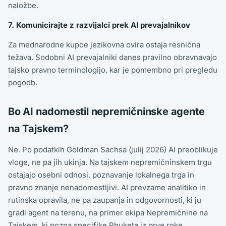
naložbe.
7. Komunicirajte z razvijalci prek AI prevajalnikov
Za mednarodne kupce jezikovna ovira ostaja resnična
težava. Sodobni AI prevajalniki danes pravilno obravnavajo
tajsko pravno terminologijo, kar je pomembno pri pregledu
pogodb.
Bo AI nadomestil nepremičninske agente
na Tajskem?
Ne. Po podatkih Goldman Sachsa (julij 2026) AI preoblikuje
vloge, ne pa jih ukinja. Na tajskem nepremičninskem trgu
ostajajo osebni odnosi, poznavanje lokalnega trga in
pravno znanje nenadomestljivi. AI prevzame analitiko in
rutinska opravila, ne pa zaupanja in odgovornosti, ki ju
gradi agent na terenu, na primer ekipa Nepremičnine na
Tajskem, ki pozna specifike Phuketa iz prve roke.