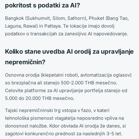
pokritost s podatki za AI?
Bangkok (Sukhumvit, Silom, Sathorn), Phuket (Bang Tao,
Laguna, Rawai) in Pattaya. Te lokacije imajo dovolj
podatkov o transakcijah za zanesljivo AI napovedovanje.
Koliko stane uvedba AI orodij za upravljanje
nepremičnin?
Osnovna orodja (klepetalni roboti, avtomatizacija oglasov)
so brezplačna ali stanejo 500-2.000 THB mesečno.
Celovite platforme za AI upravljanje portfelja stanejo od
5.000 do 20.000 THB mesečno.
Tajski nepremičninski trg vstopa v fazo, v kateri
tehnološka pismenost vlagatelja neposredno vpliva na
donosnost naložbe. Kdor obvlada AI orodja že danes, si
zagotovi konkurenčno prednost za naslednjih 3-5 let.