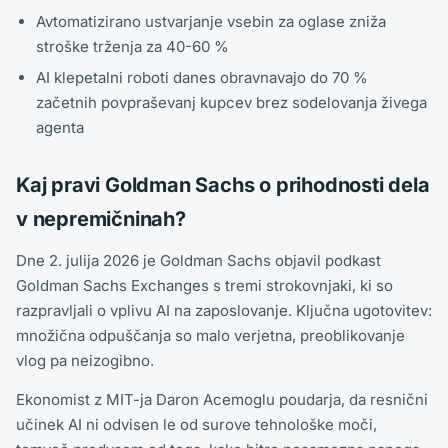
Avtomatizirano ustvarjanje vsebin za oglase zniža
stroške trženja za 40-60 %
AI klepetalni roboti danes obravnavajo do 70 %
začetnih povpraševanj kupcev brez sodelovanja živega
agenta
Kaj pravi Goldman Sachs o prihodnosti dela
v nepremičninah?
Dne 2. julija 2026 je Goldman Sachs objavil podkast
Goldman Sachs Exchanges s tremi strokovnjaki, ki so
razpravljali o vplivu AI na zaposlovanje. Ključna ugotovitev:
množična odpuščanja so malo verjetna, preoblikovanje
vlog pa neizogibno.
Ekonomist z MIT-ja Daron Acemoglu poudarja, da resnični
učinek AI ni odvisen le od surove tehnološke moči,