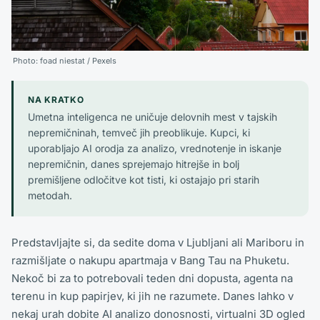
Photo:
foad niestat
/ Pexels
NA KRATKO
Umetna inteligenca ne uničuje delovnih mest v tajskih
nepremičninah, temveč jih preoblikuje. Kupci, ki
uporabljajo AI orodja za analizo, vrednotenje in iskanje
nepremičnin, danes sprejemajo hitrejše in bolj
premišljene odločitve kot tisti, ki ostajajo pri starih
metodah.
Predstavljajte si, da sedite doma v Ljubljani ali Mariboru in
razmišljate o nakupu apartmaja v Bang Tau na Phuketu.
Nekoč bi za to potrebovali teden dni dopusta, agenta na
terenu in kup papirjev, ki jih ne razumete. Danes lahko v
nekaj urah dobite AI analizo donosnosti, virtualni 3D ogled