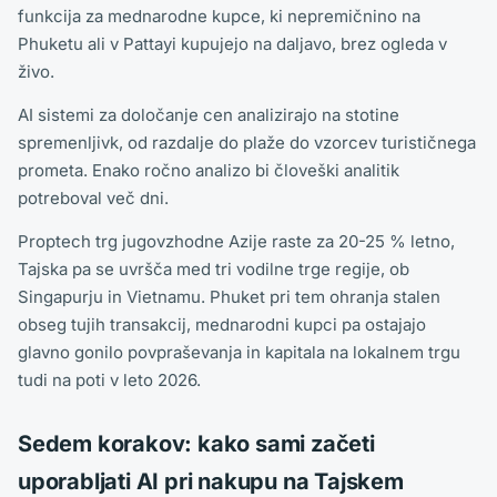
funkcija za mednarodne kupce, ki nepremičnino na
Phuketu ali v Pattayi kupujejo na daljavo, brez ogleda v
živo.
AI sistemi za določanje cen analizirajo na stotine
spremenljivk, od razdalje do plaže do vzorcev turističnega
prometa. Enako ročno analizo bi človeški analitik
potreboval več dni.
Proptech trg jugovzhodne Azije raste za 20-25 % letno,
Tajska pa se uvršča med tri vodilne trge regije, ob
Singapurju in Vietnamu. Phuket pri tem ohranja stalen
obseg tujih transakcij, mednarodni kupci pa ostajajo
glavno gonilo povpraševanja in kapitala na lokalnem trgu
tudi na poti v leto 2026.
Sedem korakov: kako sami začeti
uporabljati AI pri nakupu na Tajskem