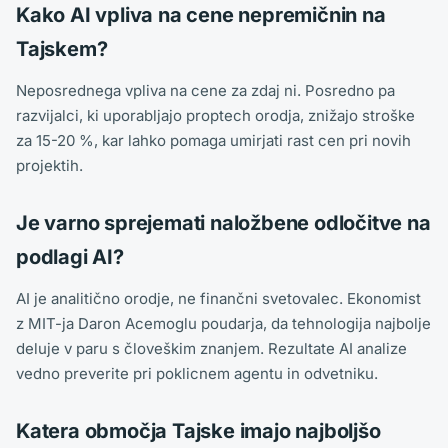
Kako AI vpliva na cene nepremičnin na
Tajskem?
Neposrednega vpliva na cene za zdaj ni. Posredno pa
razvijalci, ki uporabljajo proptech orodja, znižajo stroške
za 15-20 %, kar lahko pomaga umirjati rast cen pri novih
projektih.
Je varno sprejemati naložbene odločitve na
podlagi AI?
AI je analitično orodje, ne finančni svetovalec. Ekonomist
z MIT-ja Daron Acemoglu poudarja, da tehnologija najbolje
deluje v paru s človeškim znanjem. Rezultate AI analize
vedno preverite pri poklicnem agentu in odvetniku.
Katera območja Tajske imajo najboljšo