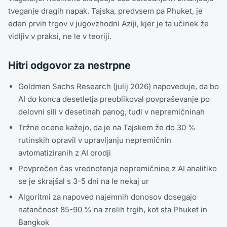
tveganje dragih napak. Tajska, predvsem pa Phuket, je
eden prvih trgov v jugovzhodni Aziji, kjer je ta učinek že
vidljiv v praksi, ne le v teoriji.
Hitri odgovor za nestrpne
Goldman Sachs Research (julij 2026) napoveduje, da bo
AI do konca desetletja preoblikoval povpraševanje po
delovni sili v desetinah panog, tudi v nepremičninah
Tržne ocene kažejo, da je na Tajskem že do 30 %
rutinskih opravil v upravljanju nepremičnin
avtomatiziranih z AI orodji
Povprečen čas vrednotenja nepremičnine z AI analitiko
se je skrajšal s 3-5 dni na le nekaj ur
Algoritmi za napoved najemnih donosov dosegajo
natančnost 85-90 % na zrelih trgih, kot sta Phuket in
Bangkok