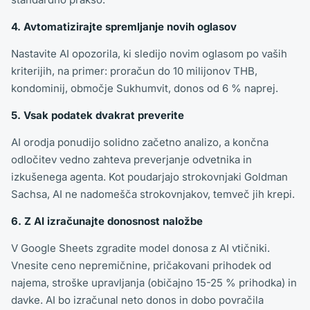
4. Avtomatizirajte spremljanje novih oglasov
Nastavite AI opozorila, ki sledijo novim oglasom po vaših
kriterijih, na primer: proračun do 10 milijonov THB,
kondominij, območje Sukhumvit, donos od 6 % naprej.
5. Vsak podatek dvakrat preverite
AI orodja ponudijo solidno začetno analizo, a končna
odločitev vedno zahteva preverjanje odvetnika in
izkušenega agenta. Kot poudarjajo strokovnjaki Goldman
Sachsa, AI ne nadomešča strokovnjakov, temveč jih krepi.
6. Z AI izračunajte donosnost naložbe
V Google Sheets zgradite model donosa z AI vtičniki.
Vnesite ceno nepremičnine, pričakovani prihodek od
najema, stroške upravljanja (običajno 15-25 % prihodka) in
davke. AI bo izračunal neto donos in dobo povračila